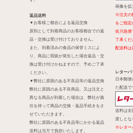
画像を拡
※注文の
返品送料
▼お客様ご都合による返品交換
をご指定
原則として到着商品のお客様都合での返
佐川急便
品・交換は受け付けておりません。
了承くだ
また、到着済みの食品の保管ミスによ
配送料は
り、商品に瑕疵が発生した場合返品・交
換は受け付けかねますので、予めご了承
レターパ
ください。
日本郵便
▼弊社に原因のある不良品等の返品交換
た配送で
弊社に原因のある不良商品、又は注文と
異なる商品が到着した場合は、弊社が責
任を持って商品の交換・返品手続きをさ
送料は全
せていただきます。
渡しとな
弊社に原因のある不良品等にかかる返品
※レター
送料は当方で負担いたします。