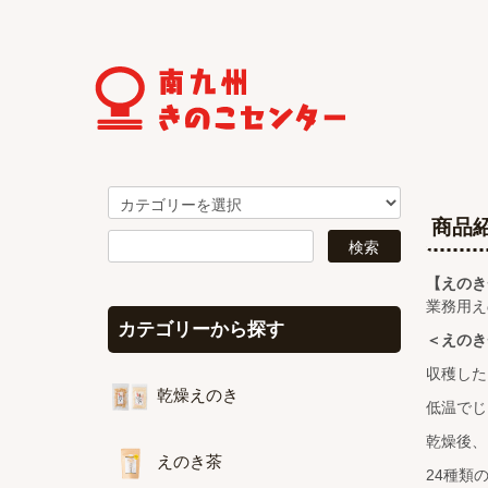
商品
【えのき
業務用え
カテゴリーから探す
＜えのき
収穫した
乾燥えのき
低温でじ
乾燥後、
えのき茶
24種類