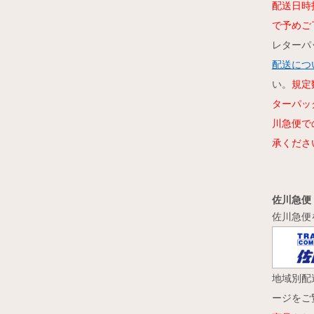
配送日時
で予めご
レターパ
配送につ
い。
規定
ターパッ
川急便で
承くださ
佐川急便
佐川急便
地域別配
ージをご