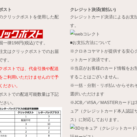
ポスト
クレジット決済(前払い)
のクリックポストを使用した配
クレジットカード決済によるお支
す。
■お支払方法について
一律198円(税込)です。
※クロネコヤマトが提供する安心
注文はクリックポストでのお届
ットカード決済です。
です。
※当店がお客様のカード情報をお
クポストでは、代金引換や配送
することはございません。
をご利用いただけませんので予
※一括・分割・リボ払いからそれ
ください。
選択いただけます
ポストでの配送可能数量は下記
※JCB／VISA／MASTERカードは
ださい。
ュア（クレジットカード本人認証
ス）に対応しております。