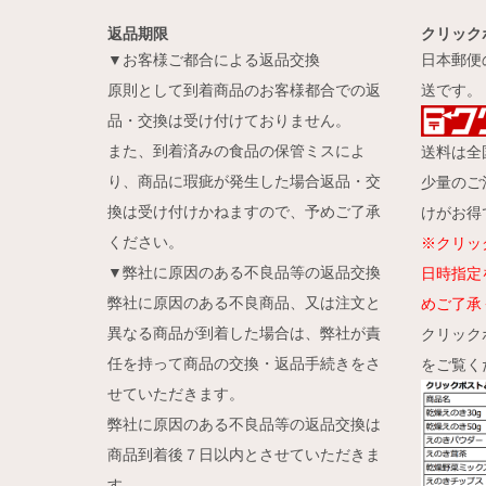
返品期限
クリック
▼お客様ご都合による返品交換
日本郵便
原則として到着商品のお客様都合での返
送です。
品・交換は受け付けておりません。
また、到着済みの食品の保管ミスによ
送料は全国
り、商品に瑕疵が発生した場合返品・交
少量のご
換は受け付けかねますので、予めご了承
けがお得
ください。
※クリッ
▼弊社に原因のある不良品等の返品交換
日時指定
弊社に原因のある不良商品、又は注文と
めご了承
異なる商品が到着した場合は、弊社が責
クリック
任を持って商品の交換・返品手続きをさ
をご覧く
せていただきます。
弊社に原因のある不良品等の返品交換は
商品到着後７日以内とさせていただきま
す。