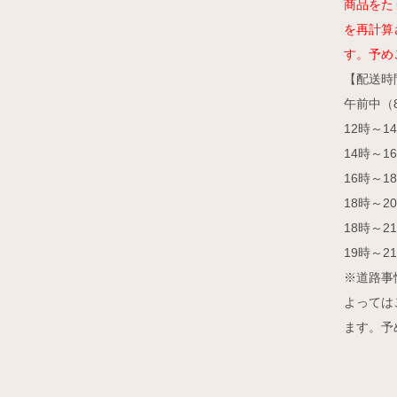
商品をた
を再計算
す。予め
【配送時
午前中（
12時～1
14時～1
16時～1
18時～2
18時～2
19時～2
※道路事
よっては
ます。予