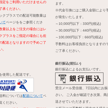
指定をご利用いただけませんの
ます。
了承ください。
※代金引換にはご購入金額により
ックプラスでの配送可能数量は
が発生いたします。
いて
ページををご参照くださ
～10,000円以下：330円(税込)
数量以上をご注文の場合にはレ
～30,000円以下：440円(税込)
クプラスをご指定の場合にも佐
～100,000円以下：660円(税込)
の配送となりますので予めご了
手数料はお客様負担となりますの
い。
ご了承ください。
銀行振込(前払い)
銀行振込によるお支払いです。
を使用した配送です。
受注メール受信後、7日以内にお振
さい。 ご入金が確認でき次第、商
送料については
配送について
ペ
送させていただきます。
覧ください。