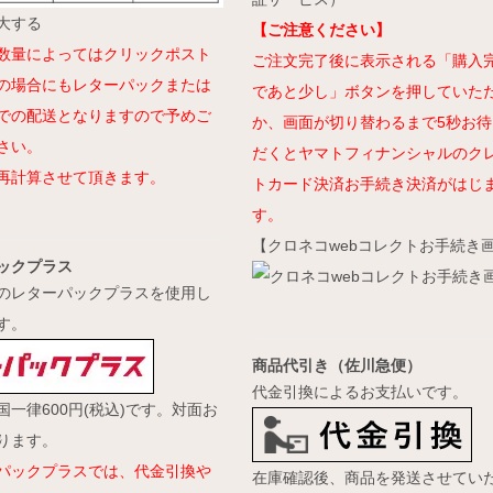
大する
【ご注意ください】
数量によってはクリックポスト
ご注文完了後に表示される「購入
の場合にもレターパックまたは
であと少し」ボタンを押していた
での配送となりますので予めご
か、画面が切り替わるまで5秒お待
さい。
だくとヤマトフィナンシャルのク
再計算させて頂きます。
トカード決済お手続き決済がはじ
す。
【クロネコwebコレクトお手続き
ックプラス
のレターパックプラスを使用し
す。
商品代引き（佐川急便）
代金引換によるお支払いです。
国一律600円(税込)です。対面お
ります。
パックプラスでは、代金引換や
在庫確認後、商品を発送させてい