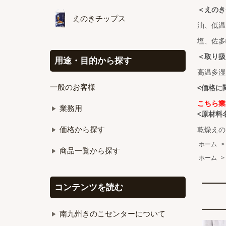
＜えのき
えのきチップス
油、低温
塩、佐多
＜取り扱
用途・目的から探す
高温多湿
一般のお客様
<価格に
こちら業
業務用
<原材料
価格から探す
乾燥えの
ホーム
>
商品一覧から探す
ホーム
>
コンテンツを読む
南九州きのこセンターについて