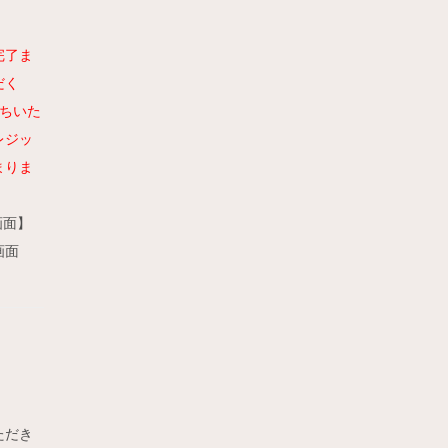
完了ま
だく
ちいた
レジッ
まりま
画面】
ただき