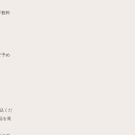
手数料
で予め
込くだ
品を発