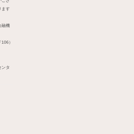
がござ
ります
金融機
106）
センタ