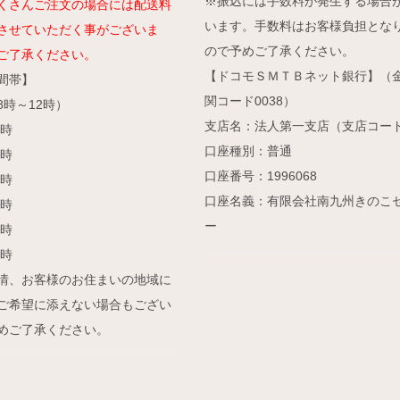
※振込には手数料が発生する場合
くさんご注文の場合には配送料
います。手数料はお客様負担とな
させていただく事がございま
ので予めご了承ください。
ご了承ください。
【ドコモＳＭＴＢネット銀行】（
間帯】
関コード0038）
8時～12時）
支店名：法人第一支店（支店コード
4時
口座種別：普通
6時
口座番号：1996068
8時
口座名義：有限会社南九州きのこ
0時
ー
1時
1時
情、お客様のお住まいの地域に
ご希望に添えない場合もござい
めご了承ください。