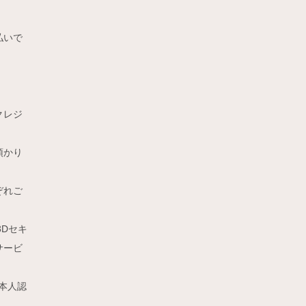
払いで
クレジ
預かり
ぞれご
3Dセキ
サービ