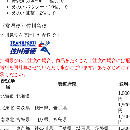
乾燥えのき50g：2個まで
えのきパウダー：10個まで
えのき茸茶：2個まで
〈常温便〉佐川急便
佐川急便を使用した配送です。
沖縄県からご注文の場合、商品をたくさんご注文の場合には配
送料を再計算させていただく事がございます。あらかじめご了
承ください。
配送地
都道府県
送料
域
1,800
北海道
北海道
円
1,500
北東北
青森県
、
秋田県
、
岩手県
円
1,500
南東北
宮城県
、
山形県
、
福島県
円
東京都
、
神奈川県
、
千葉県
、
埼玉県
、
茨城県
、
1,300